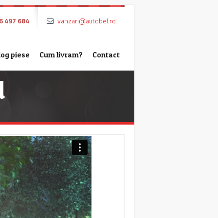
6 497 684
vanzari@autobel.ro
log piese
Cum livram?
Contact
d