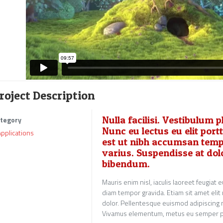
roject Description
Nulla facilisi. Vestibulum
tegory
Nunc eu lectus eu elit portt
Applications
est ut nibh accumsan temp
varius. Suspendisse at do
bibendum.
Mauris enim nisl, iaculis laoreet feugiat
diam tempor gravida. Etiam sit amet elit
dolor. Pellentesque euismod adipiscing m
Vivamus elementum, metus eu semper po