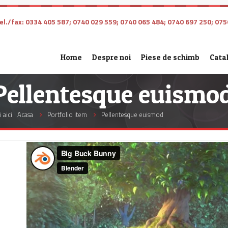
l./fax: 0334 405 587; 0740 029 559; 0740 065 484; 0740 697 250; 075
Home
Despre noi
Piese de schimb
Cata
Pellentesque euismo
i aici
Acasa
Portfolio item
Pellentesque euismod