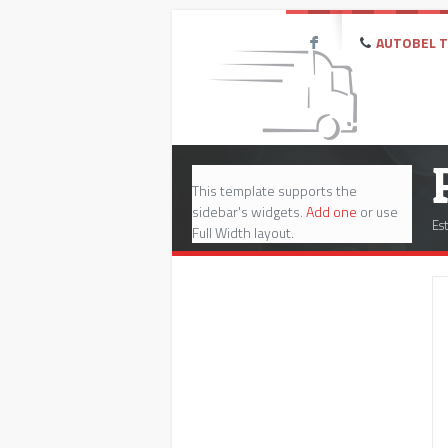
AUTOBEL Te
F
This template supports the
sidebar's widgets.
Add one
or use
Est
Full Width layout.