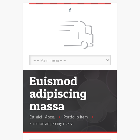
F
Euismod
adipiscing
massa
Esti aici
Acasa
Portfolio item
Euismod adipiscing massa