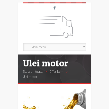
F
Ulei motor
Esti aici
Acasa
Offer Item
Ulei motor