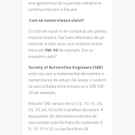
energia termica de la piesele metalice in
continua miscare si frecare.
Cum se numeroteaza uleiul?
Cu totii am vazut si am cumparat ulei pentru
masina noastra. Dar luam informatia de pe
internet si stim doar ca in motorul nostru
intra ulei
5W-30
de exemplu. Dar ce
inseamna asta?
Society of Automotive Engineers (SAE)
este cea care a implementat denumirea si
numerotarea de astazi. De aceea si vedem
ca vascozitatea este trecuta ca si SAE 5W-
30 de exemplu.
Indicele SAE variaza de la 0, 5, 10, 15, 20,
25, 30, 40, 50 la 60 in prefixul denumirii. A
doua parte din denumirea indicelui de
vascozitate este formata din numerele 0,
5, 10, 15 si 25 cu sau fara litera W.