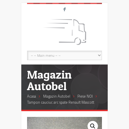
F
Magazin
Autobel
Acasa
Magazin Autobel
Piese NOI
Tampon cauciuc arc spate Renault Mascott