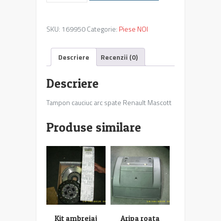
cauciuc
arc
SKU:
169950
Categorie:
Piese NOI
spate
Renault
Mascott
Descriere
Recenzii (0)
Descriere
Tampon cauciuc arc spate Renault Mascott
Produse similare
Kit ambreiaj
Aripa roata