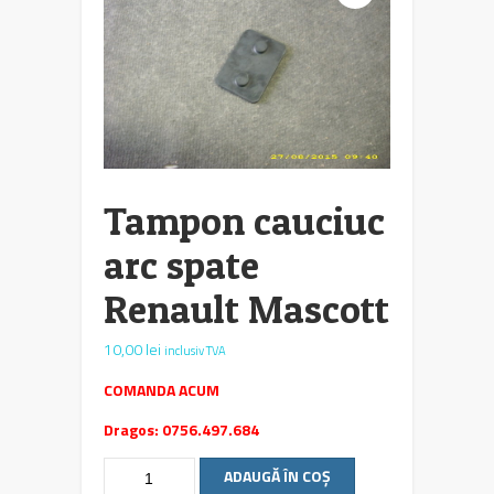
Tampon cauciuc
arc spate
Renault Mascott
10,00
lei
inclusiv TVA
COMANDA ACUM
Dragos: 0756.497.684
Cantitate
ADAUGĂ ÎN COȘ
Tampon