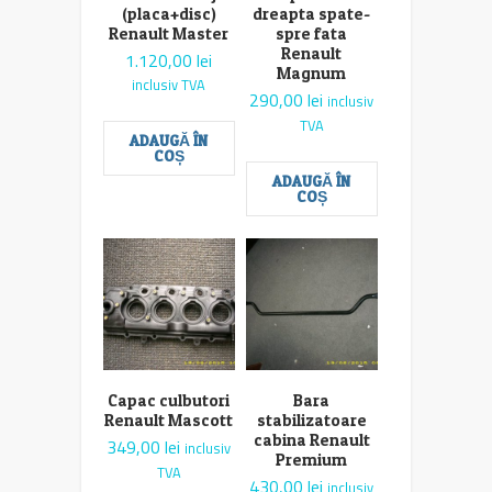
(placa+disc)
dreapta spate-
Renault Master
spre fata
Renault
1.120,00
lei
Magnum
inclusiv TVA
290,00
lei
inclusiv
TVA
ADAUGĂ ÎN
COȘ
ADAUGĂ ÎN
COȘ
Capac culbutori
Bara
Renault Mascott
stabilizatoare
cabina Renault
349,00
lei
inclusiv
Premium
TVA
430,00
lei
inclusiv