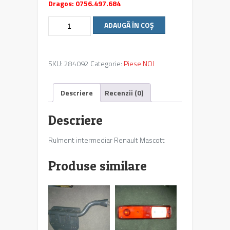
Dragos: 0756.497.684
Cantitate
ADAUGĂ ÎN COȘ
Rulment
intermediar
Renault
SKU:
284092
Categorie:
Piese NOI
Mascott
Descriere
Recenzii (0)
Descriere
Rulment intermediar Renault Mascott
Produse similare