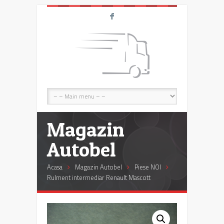
F
Magazin
Autobel
Acasa
Magazin Autobel
Piese NOI
Rulment intermediar Renault Mascott