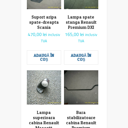
Suport aripa
Lampa spate
spate-dreapta
stanga Renault
Scania
Premium DXI
470,00
lei
165,00
lei
inclusiv
inclusiv
TVA
TVA
ADAUGĂ ÎN
ADAUGĂ ÎN
COȘ
COȘ
Lampa
Bara
superioara
stabilizatoare
cabina Renault
cabina Renault
Mascott
Premium