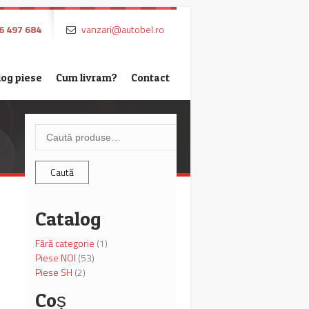
6 497 684
vanzari@autobel.ro
log piese
Cum livram?
Contact
Caută
după:
Caută
Catalog
Fără categorie
(1)
Piese NOI
(53)
Piese SH
(2)
Coș