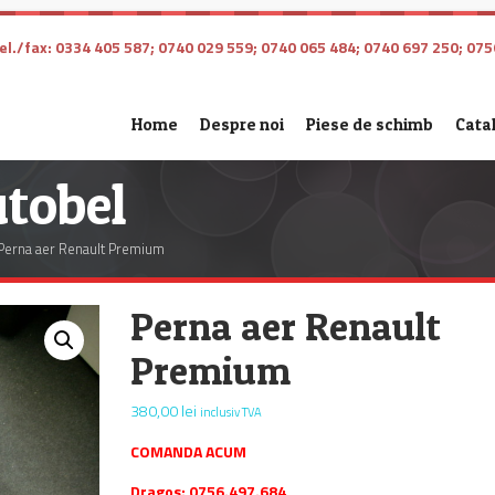
l./fax: 0334 405 587; 0740 029 559; 0740 065 484; 0740 697 250; 075
Home
Despre noi
Piese de schimb
Cata
tobel
Perna aer Renault Premium
Perna aer Renault
Premium
380,00
lei
inclusiv TVA
COMANDA ACUM
Dragos: 0756.497.684