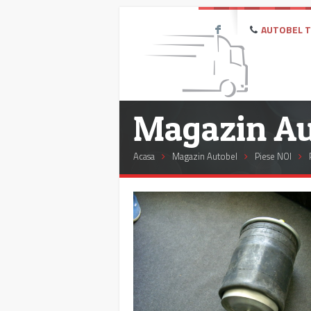
AUTOBEL Te
F
Magazin Au
Acasa
Magazin Autobel
Piese NOI