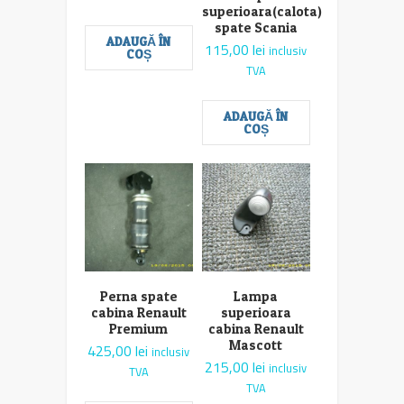
superioara(calota)
spate Scania
ADAUGĂ ÎN
115,00
lei
inclusiv
COȘ
TVA
ADAUGĂ ÎN
COȘ
Perna spate
Lampa
cabina Renault
superioara
Premium
cabina Renault
Mascott
425,00
lei
inclusiv
215,00
lei
inclusiv
TVA
TVA