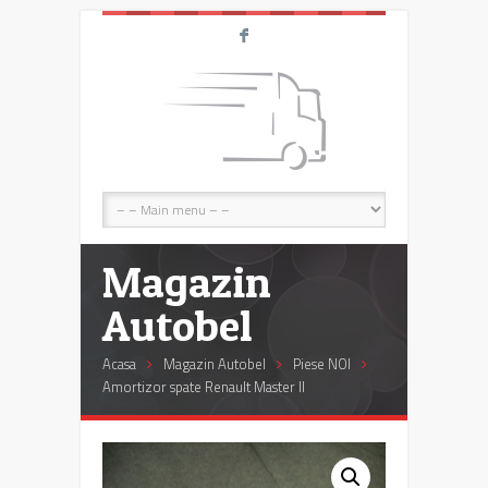
F
Magazin
Autobel
Acasa
Magazin Autobel
Piese NOI
Amortizor spate Renault Master II