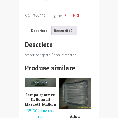
spate
Renault
SKU:
344307
Categorie:
Piese NOI
Master
II
Descriere
Recenzii (0)
Descriere
Amortizor spate Renault Master II
Produse similare
Lampa spate cu
fir Renault
Mascott, Midlum
95,00
lei
inclusiv
Aripa
TVA