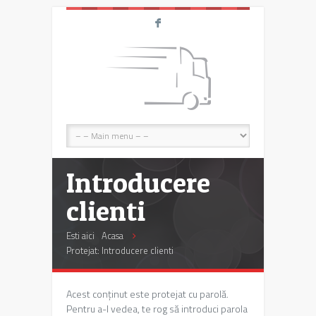
F
Introducere
clienti
Esti aici
Acasa
Protejat: Introducere clienti
Acest conținut este protejat cu parolă.
Pentru a-l vedea, te rog să introduci parola