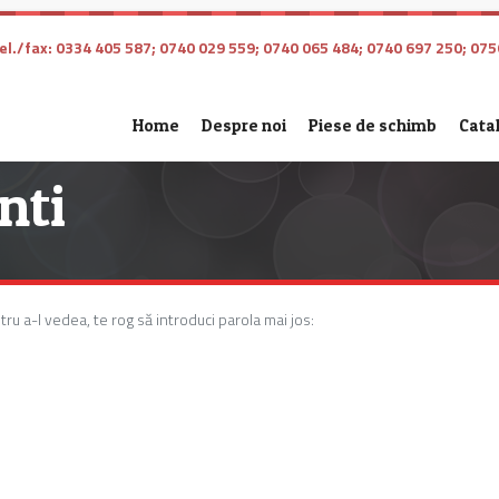
l./fax: 0334 405 587; 0740 029 559; 0740 065 484; 0740 697 250; 075
Home
Despre noi
Piese de schimb
Cata
nti
ru a-l vedea, te rog să introduci parola mai jos: