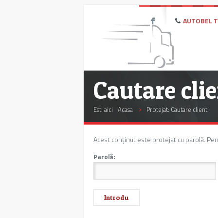
AUTOBEL Te
F
Cautare clie
Esti aici
Acasa
Protejat: Cautare clienti
Acest conținut este protejat cu parolă. Pent
Parolă: