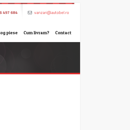
6 497 684
vanzari@autobel.ro
log piese
Cum livram?
Contact