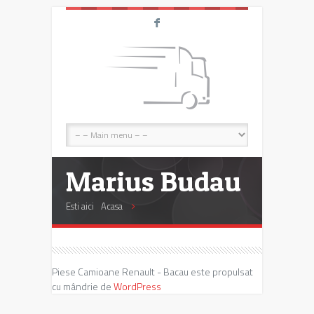
F
Marius Budau
Esti aici
Acasa
Piese Camioane Renault - Bacau este propulsat
cu mândrie de
WordPress